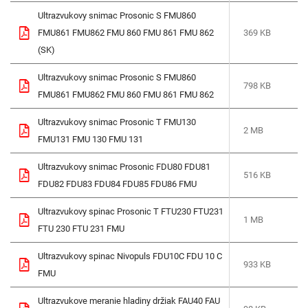
Ultrazvukovy snimac Prosonic S FMU860
FMU861 FMU862 FMU 860 FMU 861 FMU 862
369 KB
(SK)
Ultrazvukovy snimac Prosonic S FMU860
798 KB
FMU861 FMU862 FMU 860 FMU 861 FMU 862
Ultrazvukovy snimac Prosonic T FMU130
2 MB
FMU131 FMU 130 FMU 131
Ultrazvukovy snimac Prosonic FDU80 FDU81
516 KB
FDU82 FDU83 FDU84 FDU85 FDU86 FMU
Ultrazvukovy spinac Prosonic T FTU230 FTU231
1 MB
FTU 230 FTU 231 FMU
Ultrazvukovy spinac Nivopuls FDU10C FDU 10 C
933 KB
FMU
Ultrazvukove meranie hladiny držiak FAU40 FAU