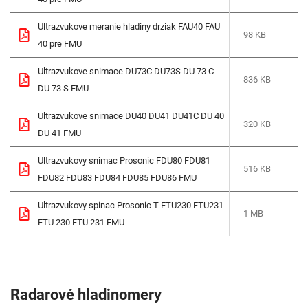
Ultrazvukove meranie hladiny drziak FAU40 FAU
98 KB
40 pre FMU
Ultrazvukove snimace DU73C DU73S DU 73 C
836 KB
DU 73 S FMU
Ultrazvukove snimace DU40 DU41 DU41C DU 40
320 KB
DU 41 FMU
Ultrazvukovy snimac Prosonic FDU80 FDU81
516 KB
FDU82 FDU83 FDU84 FDU85 FDU86 FMU
Ultrazvukovy spinac Prosonic T FTU230 FTU231
1 MB
FTU 230 FTU 231 FMU
Radarové hladinomery