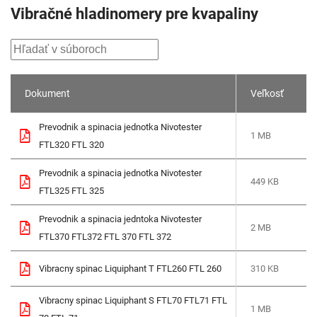
Vibračné hladinomery pre kvapaliny
Dokument
Veľkosť
Prevodnik a spinacia jednotka Nivotester
1 MB
FTL320 FTL 320
Prevodnik a spinacia jednotka Nivotester
449 KB
FTL325 FTL 325
Prevodnik a spinacia jedntoka Nivotester
2 MB
FTL370 FTL372 FTL 370 FTL 372
Vibracny spinac Liquiphant T FTL260 FTL 260
310 KB
Vibracny spinac Liquiphant S FTL70 FTL71 FTL
1 MB