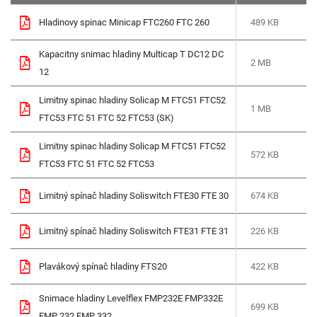
Hladinovy spinac Minicap FTC260 FTC 260
489 KB
Kapacitny snimac hladiny Multicap T DC12 DC
2 MB
12
Limitny spinac hladiny Solicap M FTC51 FTC52
1 MB
FTC53 FTC 51 FTC 52 FTC53 (SK)
Limitny spinac hladiny Solicap M FTC51 FTC52
572 KB
FTC53 FTC 51 FTC 52 FTC53
Limitný spínač hladiny Soliswitch FTE30 FTE 30
674 KB
Limitný spínač hladiny Soliswitch FTE31 FTE 31
226 KB
Plavákový spínač hladiny FTS20
422 KB
Snimace hladiny Levelflex FMP232E FMP332E
699 KB
FMP 232 FMP 332