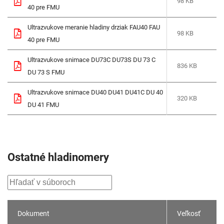
98 KB
40 pre FMU
Ultrazvukove meranie hladiny drziak FAU40 FAU
98 KB
40 pre FMU
Ultrazvukove snimace DU73C DU73S DU 73 C
836 KB
DU 73 S FMU
Ultrazvukove snimace DU40 DU41 DU41C DU 40
320 KB
DU 41 FMU
Ostatné hladinomery
Dokument
Veľkosť