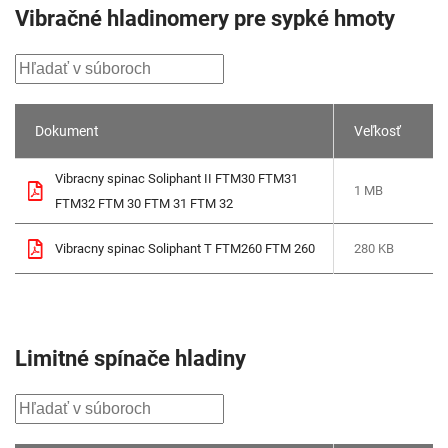
Vibračné hladinomery pre sypké hmoty
Dokument
Veľkosť
Vibracny spinac Soliphant II FTM30 FTM31
1 MB
FTM32 FTM 30 FTM 31 FTM 32
Vibracny spinac Soliphant T FTM260 FTM 260
280 KB
Limitné spínače hladiny