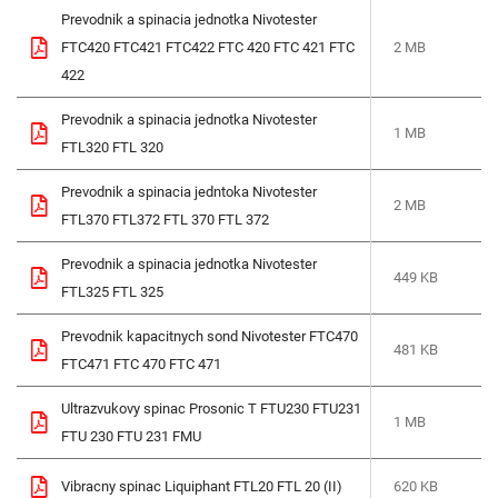
Prevodnik a spinacia jednotka Nivotester
FTC420 FTC421 FTC422 FTC 420 FTC 421 FTC
2 MB
422
Prevodnik a spinacia jednotka Nivotester
1 MB
FTL320 FTL 320
Prevodnik a spinacia jedntoka Nivotester
2 MB
FTL370 FTL372 FTL 370 FTL 372
Prevodnik a spinacia jednotka Nivotester
449 KB
FTL325 FTL 325
Prevodnik kapacitnych sond Nivotester FTC470
481 KB
FTC471 FTC 470 FTC 471
Ultrazvukovy spinac Prosonic T FTU230 FTU231
1 MB
FTU 230 FTU 231 FMU
Vibracny spinac Liquiphant FTL20 FTL 20 (II)
620 KB