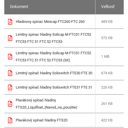
Dokument
Veľkosť
Hladinovy spinac Minicap FTC260 FTC 260
489 KB
Limitny spinac hladiny Solicap M FTC51 FTC52
572 KB
FTC53 FTC 51 FTC 52 FTC53
Limitny spinac hladiny Solicap M FTC51 FTC52
1 MB
FTC53 FTC 51 FTC 52 FTC53 (SK)
Limitný spínač hladiny Soliswitch FTE30 FTE 30
674 KB
Limitný spínač hladiny Soliswitch FTE31 FTE 31
226 KB
Plavákový spínač hladiny
261 KB
FTS20_Liquifloat_(Navod_na_pouzitie)
Plavákový spínač hladiny FTS20
422 KB