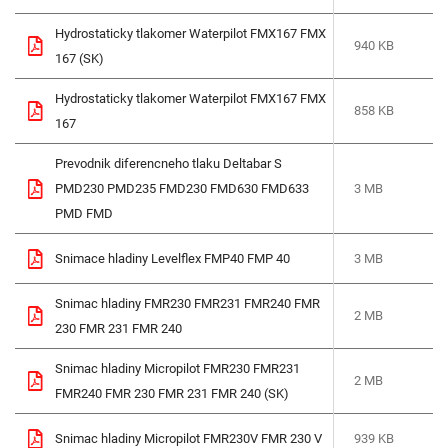
Hydrostaticky tlakomer Waterpilot FMX167 FMX
940 KB
167 (SK)
Hydrostaticky tlakomer Waterpilot FMX167 FMX
858 KB
167
Prevodnik diferencneho tlaku Deltabar S
PMD230 PMD235 FMD230 FMD630 FMD633
3 MB
PMD FMD
Snimace hladiny Levelflex FMP40 FMP 40
3 MB
Snimac hladiny FMR230 FMR231 FMR240 FMR
2 MB
230 FMR 231 FMR 240
Snimac hladiny Micropilot FMR230 FMR231
2 MB
FMR240 FMR 230 FMR 231 FMR 240 (SK)
Snimac hladiny Micropilot FMR230V FMR 230 V
939 KB