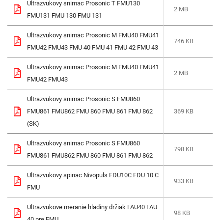
Ultrazvukovy snimac Prosonic T FMU130
2 MB
FMU131 FMU 130 FMU 131
Ultrazvukovy snimac Prosonic M FMU40 FMU41
746 KB
FMU42 FMU43 FMU 40 FMU 41 FMU 42 FMU 43
Ultrazvukovy snimac Prosonic M FMU40 FMU41
2 MB
FMU42 FMU43
Ultrazvukovy snimac Prosonic S FMU860
FMU861 FMU862 FMU 860 FMU 861 FMU 862
369 KB
(SK)
Ultrazvukovy snimac Prosonic S FMU860
798 KB
FMU861 FMU862 FMU 860 FMU 861 FMU 862
Ultrazvukovy spinac Nivopuls FDU10C FDU 10 C
933 KB
FMU
Ultrazvukove meranie hladiny držiak FAU40 FAU
98 KB
40 pre FMU