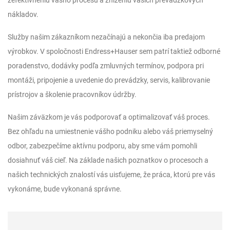
zefektívneniu vášho procesu a zníženiu vašich prevádzkových
nákladov.
Služby našim zákazníkom nezačínajú a nekončia iba predajom
výrobkov. V spoločnosti Endress+Hauser sem patrí taktiež odborné
poradenstvo, dodávky podľa zmluvných termínov, podpora pri
montáži, pripojenie a uvedenie do prevádzky, servis, kalibrovanie
prístrojov a školenie pracovníkov údržby.
Našim záväzkom je vás podporovať a optimalizovať váš proces.
Bez ohľadu na umiestnenie vášho podniku alebo váš priemyselný
odbor, zabezpečíme aktívnu podporu, aby sme vám pomohli
dosiahnuť váš cieľ. Na základe našich poznatkov o procesoch a
našich technických znalostí vás uisťujeme, že práca, ktorú pre vás
vykonáme, bude vykonaná správne.