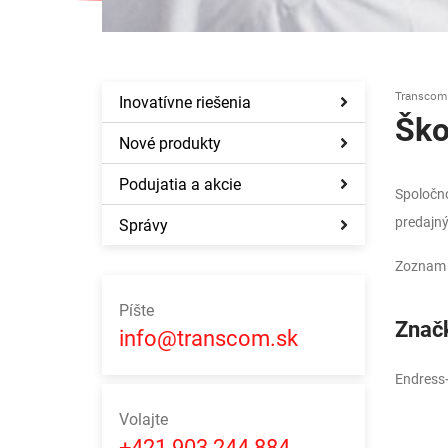
Transcom
Inovatívne riešenia
Ško
Nové produkty
Podujatia a akcie
Spoločno
predajný
Správy
Zoznam 
Píšte
Znač
info@transcom.sk
Endress
Volajte
+421 903 244 884