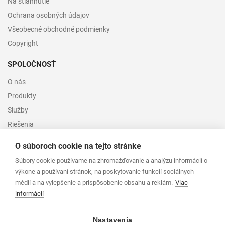
Na stiahnutie
Ochrana osobných údajov
Všeobecné obchodné podmienky
Copyright
SPOLOČNOSŤ
O nás
Produkty
Služby
Riešenia
Kontakt
O súboroch cookie na tejto stránke
ADRESA
Súbory cookie používame na zhromažďovanie a analýzu informácií o
výkone a používaní stránok, na poskytovanie funkcií sociálnych
TRANSCOM TECHNIK, spol. s r.o.
médií a na vylepšenie a prispôsobenie obsahu a reklám.
Viac
Bojnická 18, Bratislava
informácií
+421 903 244 884
info@transcom.sk
Nastavenia