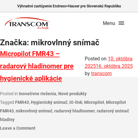
Výhradné zastúpenie Endress+Hauser pre Slovenskú Republiku
Menu
Značka:
mikrovlnný snímač
Micropilot FMR43 –
Posted on
10. októbra
radarový hladinomer pre
2025
16. októbra 2025
by
transcom
hygienické aplikácie
Posted in
Inovatívne riešenia
,
Nové produkty
Tagged
FMR43
,
Hygienický snímač
,
IO-link
,
Micropilot
,
Micropilot
FMR43
,
mikrovlnný snímač
,
radarový hladinomer
,
radarový snímač
hladiny
Leave a Comment
on