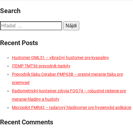
Micropilot
Search
FMR43
–
Hľadať:
radarový
hladinomer
Recent Posts
pre
hygienické
Hustomer QML51 – vibračný hustomer pre kvapaliny
aplikácie
iTEMP TMT36 prevodník teploty
Prevodník tlaku Cerabar PMP63B – presné meranie tlaku pre
priemysel
Radiometrický kontajner zdroja FQG74 – robustné riešenie pre
meranie hladiny a hustoty
Micropilot FMR43 – radarový hladinomer pre hygienické aplikácie
Recent Comments