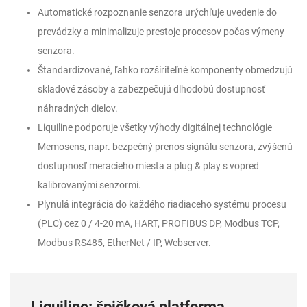
Automatické rozpoznanie senzora urýchľuje uvedenie do
prevádzky a minimalizuje prestoje procesov počas výmeny
senzora.
Štandardizované, ľahko rozšíriteľné komponenty obmedzujú
skladové zásoby a zabezpečujú dlhodobú dostupnosť
náhradných dielov.
Liquiline podporuje všetky výhody digitálnej technológie
Memosens, napr. bezpečný prenos signálu senzora, zvýšenú
dostupnosť meracieho miesta a plug & play s vopred
kalibrovanými senzormi.
Plynulá integrácia do každého riadiaceho systému procesu
(PLC) cez 0 / 4-20 mA, HART, PROFIBUS DP, Modbus TCP,
Modbus RS485, EtherNet / IP, Webserver.
Liquiline: špičková platforma