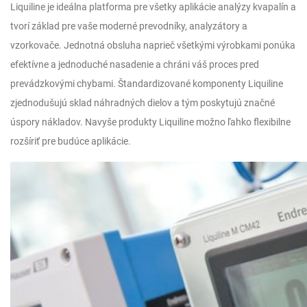
Liquiline je ideálna platforma pre všetky aplikácie analýzy kvapalín a
tvorí základ pre vaše moderné prevodníky, analyzátory a
vzorkovače. Jednotná obsluha naprieč všetkými výrobkami ponúka
efektívne a jednoduché nasadenie a chráni váš proces pred
prevádzkovými chybami. Štandardizované komponenty Liquiline
zjednodušujú sklad náhradných dielov a tým poskytujú značné
úspory nákladov. Navyše produkty Liquiline možno ľahko flexibilne
rozšíriť pre budúce aplikácie.