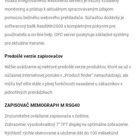
Vďaka integrovanému webovému serveru je možný vzdialený
monitoring a prístup k aktuálnym spracovávaným údajom
pomocou bežného webového prehliadača. Súčasťou dodávky je
softwarový balík ReadWin2000 s kompletnými pokynmi pre
používateľa a on-line help. OPC server poskytuje základné systémy
pre aktuálne meranie.
Predošlé verzie zapisovačov
Nižšie uvádzame aj niektoré predošlé verzie produktov, ktoré sa už v
súčasnej internetovej ponuke v „Product finder“ nenachádzajú, ale
môžu byť ešte stále v plnej funkčnosti nasadené u zákazníkov v
jednotlivých prevádzkach:
ZAPISOVAČ MEMOGRAPH M RSG40
Zrozumiteľné ovládanie zapisovača v češtine.
Zobrazenie: vysokokvalitný 7″ TFT displej na optimálne zobrazenie.
Rýchlosť: rýchle skenovanie a uloženie dát do 100 milisekúnd