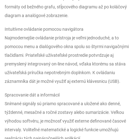
formáty od bežného grafu, stĺpcového diagramu až po koláčový
diagram a analógové zobrazenie.
Intuitívne ovládanie pomocou navigátora
Najmodernejšie ovládanie prístroja je veľmi jednoduché, a to
pomocou menu a dialógového okna spolu so štyrmi navigačnými
tlačidlami. Priateľské užívateľské prostredie potvrdzuje aj
premyslený integrovaný on-line návod, vďaka ktorému sa stáva
užívateľská príručka nepotrebným doplnkom. K ovládaniu
záznamníka dát je možné využiť aj externú klávesnicu (USB).
Spracovanie dát a informácií
Snímané signály sú priamo spracované a uložené ako denné,
týždenné, mesačné a ročné zostavy alebo sumarizácie. Veľkou
výhodou softvéru, je možnosť využiť externe definované časové
intervaly. Voliteľné matematické a logické funkcie umožňujú
realizáciu tých najnáročnejších aplikácií.