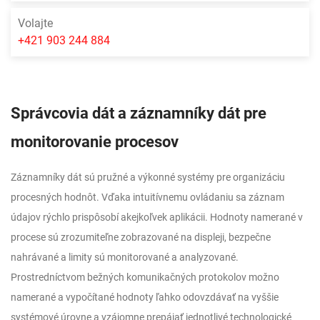
Volajte
+421 903 244 884
Správcovia dát a záznamníky dát pre
monitorovanie procesov
Záznamníky dát sú pružné a výkonné systémy pre organizáciu
procesných hodnôt. Vďaka intuitívnemu ovládaniu sa záznam
údajov rýchlo prispôsobí akejkoľvek aplikácii. Hodnoty namerané v
procese sú zrozumiteľne zobrazované na displeji, bezpečne
nahrávané a limity sú monitorované a analyzované.
Prostredníctvom bežných komunikačných protokolov možno
namerané a vypočítané hodnoty ľahko odovzdávať na vyššie
systémové úrovne a vzájomne prepájať jednotlivé technologické