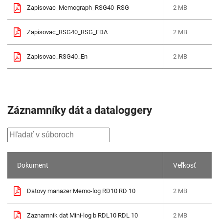
Zapisovac_Memograph_RSG40_RSG
2 MB
Zapisovac_RSG40_RSG_FDA
2 MB
Zapisovac_RSG40_En
2 MB
Záznamníky dát a dataloggery
Dokument
Veľkosť
Datovy manazer Memo-log RD10 RD 10
2 MB
Zaznamnik dat Mini-log b RDL10 RDL 10
2 MB