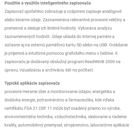
Použitie a využitie inteligentného zapisovača
Zapisovač spoľahlivo zobrazuje a vzájomne zapisuje analógové
alebo binárne údaje. Zaznamenáva relevantné procesné veličiny a
premenné a sleduje ich limitné hodnoty. Vykonáva analýzu
zaznamenaných hodnôt. Údaje ukladá do internej pamäte a
súčasne aj na externú pamäťovú kartu SD alebo na USB. Ovládanie
je príjemné a intuitívne pomocou grafického menu v češtine. K
zapisovaču je dodávaný obslužný program ReadWin® 2000 na
úpravu, vizualizáciu a archiváciu dát na počítači.
Typické aplikácie zapisovača
procesné meranie zber a monitorovanie údajov, energetika a
dodávka energie, potravinárstvo a farmaceutika, kde vďaka
certifikátu FDA 21 CRF 11 môže byť osadený priamo vo výrobe,
environmentálna technika, vzduchotechnika, sledovanie a riadenie
kvality, automobilový priemysel, strojárenstvo, laboratórne aplikácie