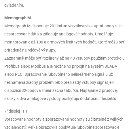
ovládaním.
Memograph M
Memograph M disponuje 20-timi univerzálnymi vstupmi, analyzuje
nespracované dáta a zálohuje analógové hodnoty. Umožňuje
monitorovanie až 100 alarmových limitných hodnôt, ktoré môžu byť
priradené na reléové výstupy.
Záznamník môže byť rozšírený až na 40 vstupov použitím protokolu
Profibus alebo Modbus a je možné ho pripojiť na systém SCADA
alebo PLC. Spracovanie ľubovoľného nelineárneho signálu už
neznamená žiadny problém, lebo pre každý vstupný signál je k
dispozícii 32-bodová linearizačná tabuľka. Napájanie z prúdovej
slučky a dva analógové výstupy poskytujú dodatočnú flexibilitu.
7″ displej TFT
Spracované hodnoty a zobrazované hodnoty sú čitateľné z veľkých
vzdialeností. Veľká obrazovka poskytuje ľubovoľné zobrazovacie