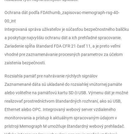
Ochrana dát podľa FDAthumb_zapisovac-memograph-rsg-40-
00_int
Integrovaná správa užívateľov je súčasťou bezpečnostného balíčku
a poskytuje najvyššiu ochranu dát a ich prehľadné spracovanie.
Zariadenie spĺňa štandard FDA CFR 21 časť 11, a je preto veľmi
vhodné pre zaznamenávanie procesných parametrov za účelom
zaistenia bezpečnosti.
Rozsiahla pamäť pre nahrávanie rýchlych signálov
Zaznamenané dáta sú ukladané do rozsiahlej vnútornej pamäte
alebo voliteľne na pamäťovú kartu SD či USB. Výmenu dát je možné
realizovať prostredníctvom štandardných rozhraní, ako sú USB,
Ethernet alebo OPC. Integrovaný webový server vzdialeného
monitorovania a prístup k aktuálnym spracovaným údajom v
prístroji Memograph M umožňuje štandardný webový prehliadač.