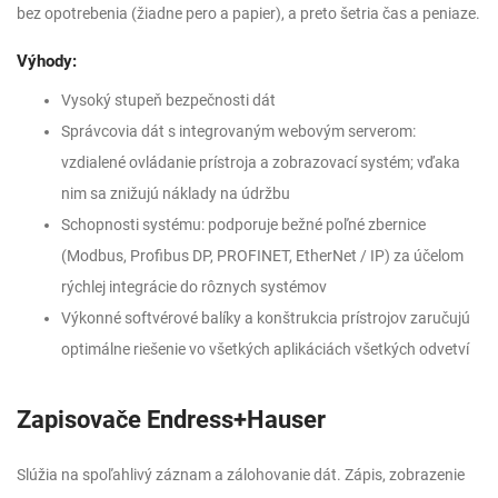
bez opotrebenia (žiadne pero a papier), a preto šetria čas a peniaze.
Výhody:
Vysoký stupeň bezpečnosti dát
Správcovia dát s integrovaným webovým serverom:
vzdialené ovládanie prístroja a zobrazovací systém; vďaka
nim sa znižujú náklady na údržbu
Schopnosti systému: podporuje bežné poľné zbernice
(Modbus, Profibus DP, PROFINET, EtherNet / IP) za účelom
rýchlej integrácie do rôznych systémov
Výkonné softvérové ​​balíky a konštrukcia prístrojov zaručujú
optimálne riešenie vo všetkých aplikáciách všetkých odvetví
Zapisovače Endress+Hauser
Slúžia na spoľahlivý záznam a zálohovanie dát. Zápis, zobrazenie